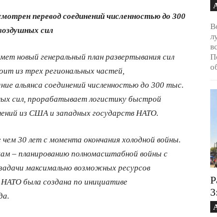
смотрен перевод соединений численностью до 300
В
 воздушных сил
л
в
мет новый генеральный план развертывания сил
П
о
тоит из трех региональных частей,
ние альянса соединений численностью до 300 тыс.
шных сил, прорабатывает логистику быстрой
лений из США и западных государств НАТО.
 чем 30 лет с момента окончания холодной войны.
ам – планированию полномасштабной войны с
 задачи максимально возможных ресурсов
Р
ю НАТО была создана по инициативе
3
да.