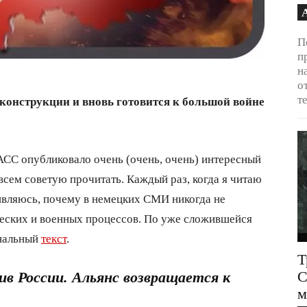
П
п
н
о
т
конструкции и вновь готовится к большой войне
СС опубликовало очень (очень, очень) интересный
всем советую прочитать. Каждый раз, когда я читаю
ивляюсь, почему в немецких СМИ никогда не
ческих и военных процессов. По уже сложившейся
инальный
текст
.
Т
С
в России. Альянс возвращается к
м