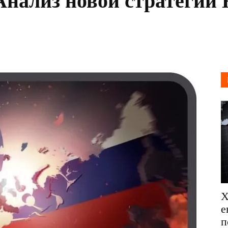
Анализ новой стратегии
Х
е
п