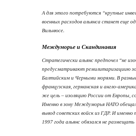
А для этого потребуются “крупные инв
военных расходов альянса станет еще 
Вильнюсе.
Междуморье и Скандинавия
Стратегически альянс предпочел “не из
предусматривают ремилитаризациию зо
Балтийским и Черными морями. В разные
французская, германская и англо-америк
же цель – изоляцию России от Европы, с
Именно в зону Междуморья НАТО обещала
вывод советских войск из ГДР. И именн
1997 года альянс обязался не размещать