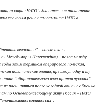
естиции стран НАТО”. Значительное расширение
одним ключевым решением саммита НАТО в
обретать велосипед” – новые планы
ны Междуморья (Intermarium) – пояса между
 годы этим термином оперировала польская,
анская политические элиты, преследуя одну и ту
оздание “оборонительного вала против русских”.
 не расширяться после холодной войны в обмен на
о там по Основополагающему акту Россия – НАТО
 “значительных военных сил”.