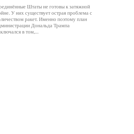
оединённые Штаты не готовы к затяжной
ойне. У них существует острая проблема с
оличеством ракет. Именно поэтому план
дминистрации Дональда Трампа
аключался в том,...