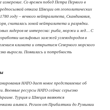
 измерение. Со времен побед Петра Первого в
 предпосылкой отказа Швеции от геополитических
 1780 году – вечного нейтралитета, Скандинавия,
моря, считалась зоной нейтралитета и разрядки.
овых лидеров не интересна: рыба, моржи и лед… С
азработки шельфовых залежей углеводородов в
теплением климата и открытием Северного морского
езко выросли. Появилась и потребность
ты
ланирования НАТО дает новое представление об
и. Военные ресурсы НАТО сейчас серьезно
Украине. Турция и Швеция являются
ками альянса. Регион от Прибалтики до Румынии