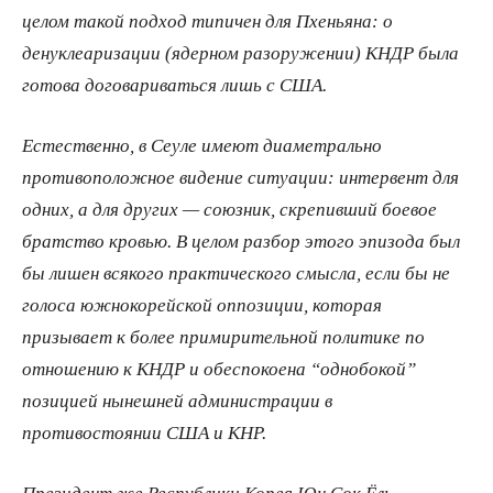
целом такой подход типичен для Пхеньяна: о
денуклеаризации (ядерном разоружении) КНДР была
готова договариваться лишь с США.
Естественно, в Сеуле имеют диаметрально
противоположное видение ситуации: интервент для
одних, а для других — союзник, скрепивший боевое
братство кровью. В целом разбор этого эпизода был
бы лишен всякого практического смысла, если бы не
голоса южнокорейской оппозиции, которая
призывает к более примирительной политике по
отношению к КНДР и обеспокоена “однобокой”
позицией нынешней администрации в
противостоянии США и КНР.
Президент же Республики Корея Юн Сок Ёль