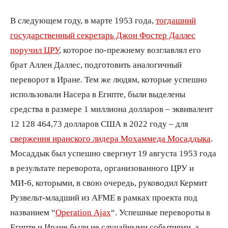
В следующем году, в марте 1953 года,
тогдашний
государственный секретарь Джон Фостер Даллес
поручил ЦРУ
, которое по-прежнему возглавлял его
брат Аллен Даллес, подготовить аналогичный
переворот в Иране. Тем же людям, которые успешно
использовали Насера в Египте, были выделены
средства в размере 1 миллиона долларов – эквивалент
12 128 464,73 долларов США в 2022 году – для
свержения иранского лидера Мохаммеда Мосаддыка
.
Мосаддык был успешно свергнут 19 августа 1953 года
в результате переворота, организованного ЦРУ и
МИ-6, которыми, в свою очередь, руководил Кермит
Рузвельт-младший из AFME в рамках проекта под
названием “
Operation Ajax
“. Успешные перевороты в
Египте и Иране были не случайными событиями, а