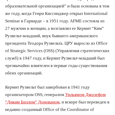
образовательной организацией” и была основана в том
же году, когда Генри Киссинджер открыл International
Seminar в Гарварде – в 1951 году. AFME состояла из
27 мужчин и женщин, а возглавлял ее Кермит “Ким”
Рузвельт-младший, внук бывшего американского
президента Теодора Рузвельта. ЦРУ выросло из Office
of Strategic Services (OSS) (Управления стратегических
служб) в 1947 году, и Кермит Рузвельт-младший был
чрезвычайно влиятелен в первые годы существования
обеих организаций.
Кермит Рузвельт был завербован в 1941 году
организатором OSS, генералом
Уильямом Джозефом
“Диким Биллом” Донованом
, и вскоре был переведен в
недавно созданный Office of the Coordinator of