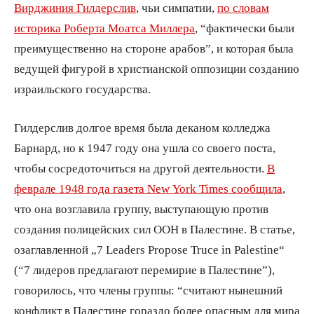
Вирджиния Гилдерслив
, чьи симпатии,
по словам
историка Роберта Моатса Миллера
, “фактически были
преимущественно на стороне арабов”, и которая была
ведущей фигурой в христианской оппозиции созданию
израильского государства.
Гилдерслив долгое время была деканом колледжа
Барнард, но к 1947 году она ушла со своего поста,
чтобы сосредоточиться на другой деятельности.
В
феврале 1948 года газета New York Times сообщила
,
что она возглавила группу, выступающую против
создания полицейских сил ООН в Палестине. В статье,
озаглавленной „7 Leaders Propose Truce in Palestine“
(“7 лидеров предлагают перемирие в Палестине”),
говорилось, что члены группы: “считают нынешний
конфликт в Палестине гораздо более опасным для мира