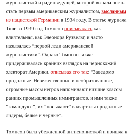
журналисткой и радиоведущей, которой выпала честь
стать первым американским журналистом,
высланным
из нацистской Германии
в 1934 году. В статье журнала
Time за 1939 год Томпсон
описывалась
как
влиятельная, как Элеонора Рузвельт, и часто
называлась “первой леди американской
журналистики”. Однако Томпсон также
придерживалась крайних взглядов на чернокожий
электорат Америки,
описывая его так
: “Заведомо
продажные. Невежественные и необразованные,
огромные массы негров напоминают низшие классы
ранних промышленных иммигрантов, и ими также
“командуют”, их “посылают” в кварталы продажные
лидеры, белые и черные”.
Томпсон была убежденной антисионисткой и пришла к