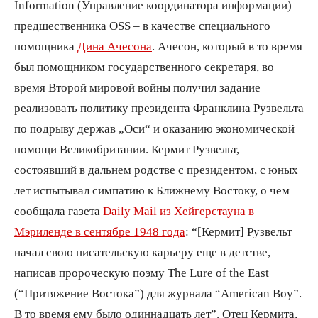
Information (Управление координатора информации) –
предшественника OSS – в качестве специального
помощника
Дина Ачесона
. Ачесон, который в то время
был помощником государственного секретаря, во
время Второй мировой войны получил задание
реализовать политику президента Франклина Рузвельта
по подрыву держав „Оси“ и оказанию экономической
помощи Великобритании. Кермит Рузвельт,
состоявший в дальнем родстве с президентом, с юных
лет испытывал симпатию к Ближнему Востоку, о чем
сообщала газета
Daily Mail из Хейгерстауна в
Мэриленде в сентябре 1948 года
: “[Кермит] Рузвельт
начал свою писательскую карьеру еще в детстве,
написав пророческую поэму The Lure of the East
(“Притяжение Востока”) для журнала “American Boy”.
В то время ему было одиннадцать лет”. Отец Кермита,