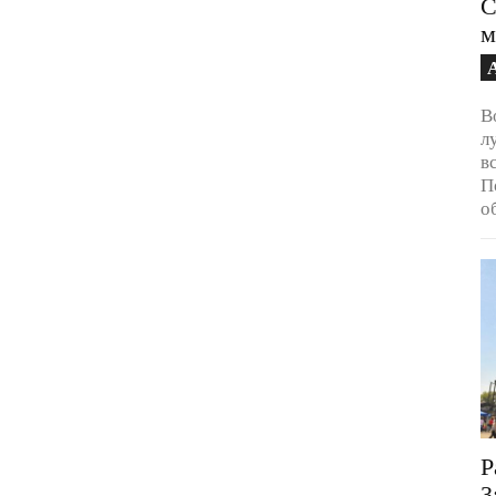
С
м
В
л
в
П
о
Р
3