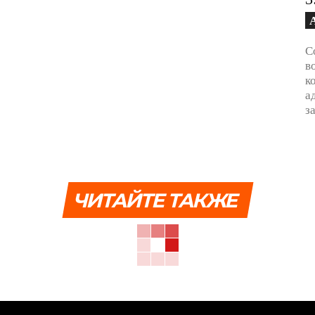
С
в
к
а
з
ЧИТАЙТЕ ТАКЖЕ