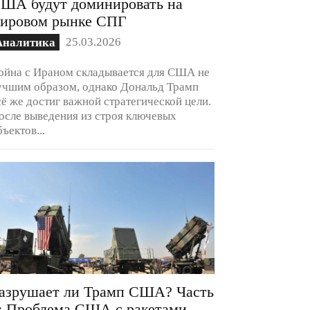
ША будут доминировать на
ировом рынке СПГ
25.03.2026
Аналитика
ойна с Ираном складывается для США не
учшим образом, однако Дональд Трамп
сё же достиг важной стратегической цели.
осле выведения из строя ключевых
бъектов...
азрушает ли Трамп США? Часть
: Проблема США с ракетами