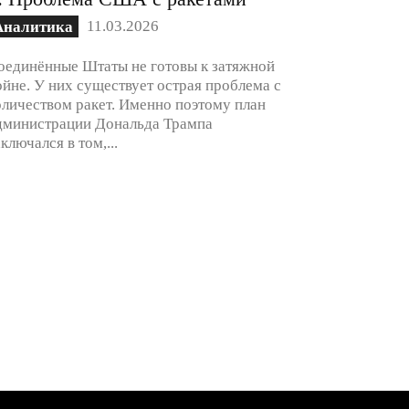
11.03.2026
Аналитика
оединённые Штаты не готовы к затяжной
ойне. У них существует острая проблема с
оличеством ракет. Именно поэтому план
дминистрации Дональда Трампа
аключался в том,...