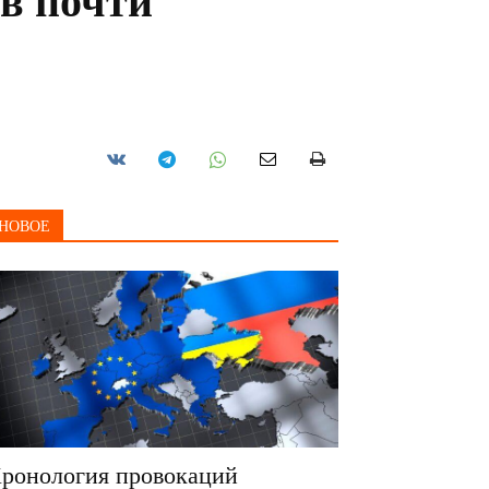
ов почти
НОВОЕ
ронология провокаций