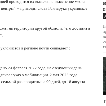
ицией проводится их выявление, выяснение места
е
 центры”, – приводит слова Гончарука украинское
п
П
ржат на территории другой области, “его доставят в
п
”.
н
о
т
уклонистов в регионе почти совпадает с
ено 24 февраля 2022 года, на следующий день
дписал указ о мобилизации. 2 мая 2023 года
седьмой раз продлены на 90 дней, до 18 августа
Т