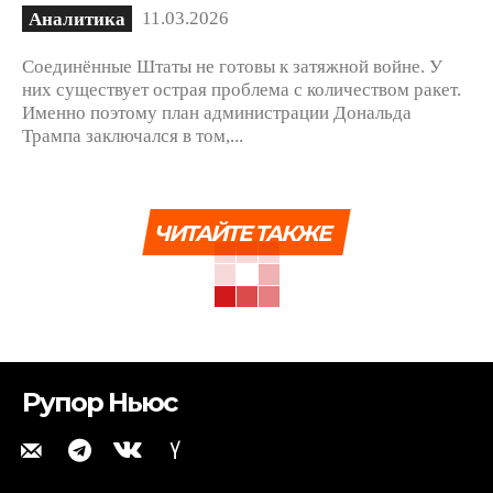
11.03.2026
Аналитика
Соединённые Штаты не готовы к затяжной войне. У
них существует острая проблема с количеством ракет.
Именно поэтому план администрации Дональда
Трампа заключался в том,...
ЧИТАЙТЕ ТАКЖЕ
Рупор Ньюс