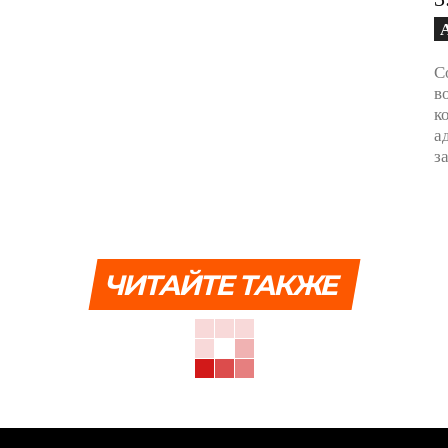
С
в
к
а
з
ЧИТАЙТЕ ТАКЖЕ