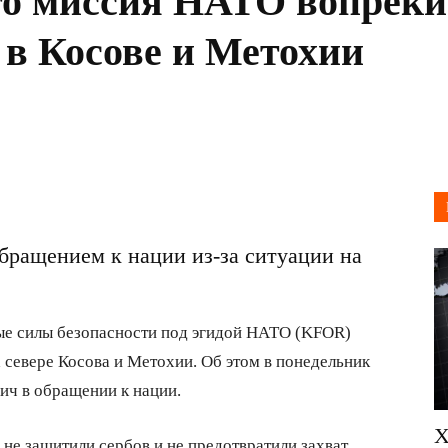
то миссия НАТО вопреки
 в Косове и Метохии
бращением к нации из-за ситуации на
е силы безопасности под эгидой НАТО (KFOR)
 севере Косова и Метохии. Об этом в понедельник
ич в обращении к нации.
Х
не защитили сербов и не предотвратили захват