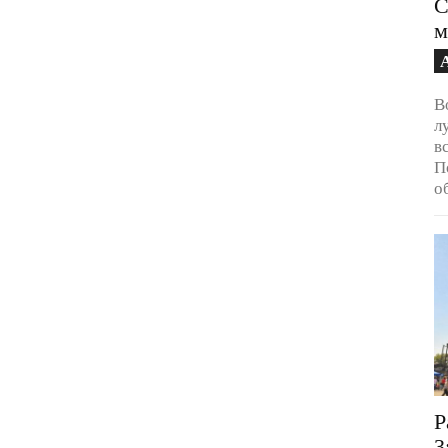
С
м
В
л
в
П
о
Р
3