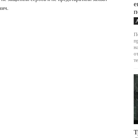
е
чич.
п
П
п
н
о
т
Т