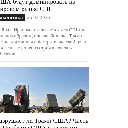
ША будут доминировать на
ировом рынке СПГ
25.03.2026
Аналитика
ойна с Ираном складывается для США не
учшим образом, однако Дональд Трамп
сё же достиг важной стратегической цели.
осле выведения из строя ключевых
бъектов...
азрушает ли Трамп США? Часть
: Проблема США с ракетами