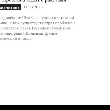
11.03.2026
Аналитика
оединённые Штаты не готовы к затяжной
ойне. У них существует острая проблема с
оличеством ракет. Именно поэтому план
дминистрации Дональда Трампа
аключался в том,...