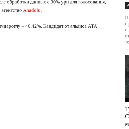
ле обработки данных с 30% урн для голосования,
 агентство
Anadolu
.
П
п
ычдароглу – 40,42%. Кандидат от альянса АТА
н
о
т
Т
С
м