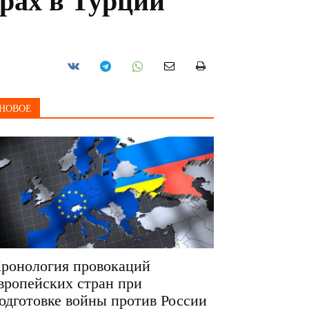
рах в Турции
НОВОЕ
ронология провокаций
вропейских стран при
одготовке войны против России