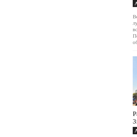
В
л
в
П
о
Р
3