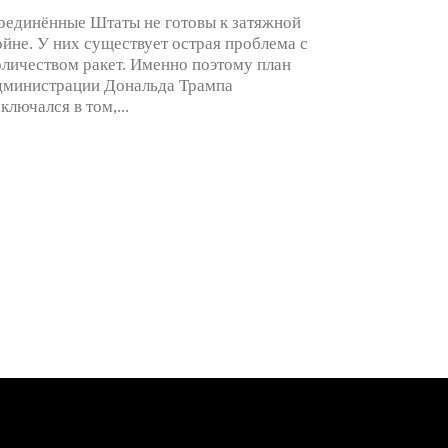
оединённые Штаты не готовы к затяжной
ойне. У них существует острая проблема с
оличеством ракет. Именно поэтому план
дминистрации Дональда Трампа
аключался в том,...