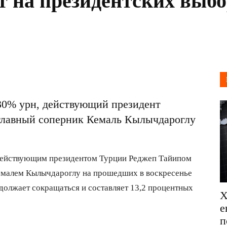
т на президентских выбо
30% урн, действующий президент
о главный соперник Кемаль Кылычдароглу
ействующим президентом Турции Реджеп Тайипом
емалем Кылычдароглу на прошедших в воскресенье
должает сокращаться и составляет 13,2 процентных
Х
е
п