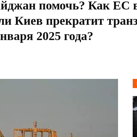
айджан помочь? Как ЕС 
сли Киев прекратит тран
января 2025 года?