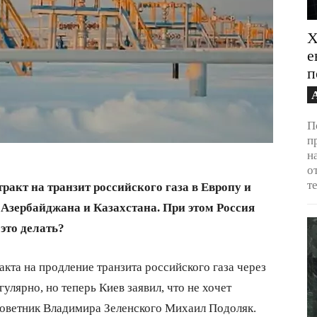
Х
е
п
П
п
н
о
т
ракт на транзит российского газа в Европу и
 Азербайджана и Казахстана. При этом Россия
 это делать?
акта на продление транзита российского газа через
улярно, но теперь Киев заявил, что не хочет
оветник Владимира Зеленского Михаил Подоляк.