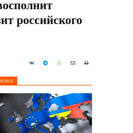
восполнит
зит российского
НОВОЕ