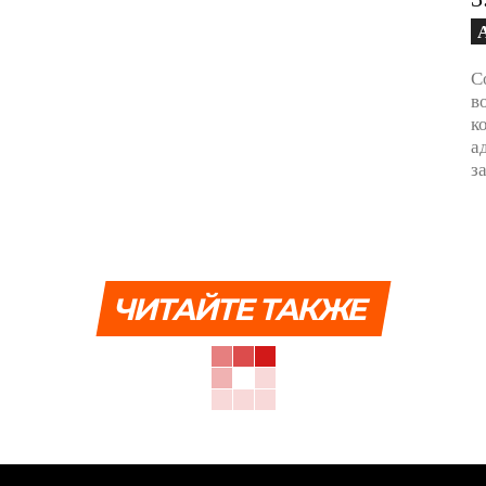
С
в
к
а
з
ЧИТАЙТЕ ТАКЖЕ