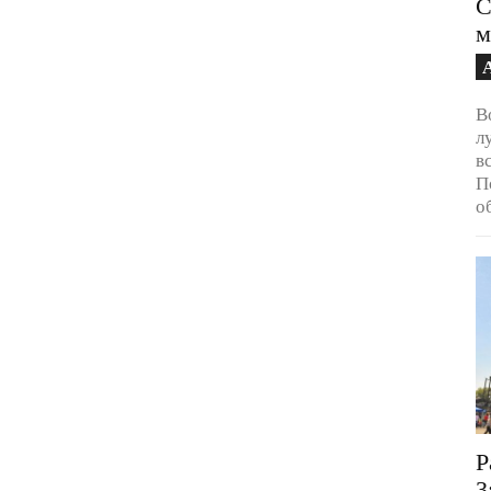
С
м
В
л
в
П
о
Р
3