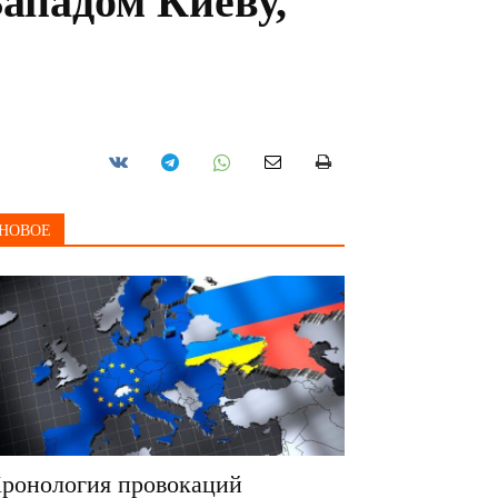
ападом Киеву,
НОВОЕ
ронология провокаций