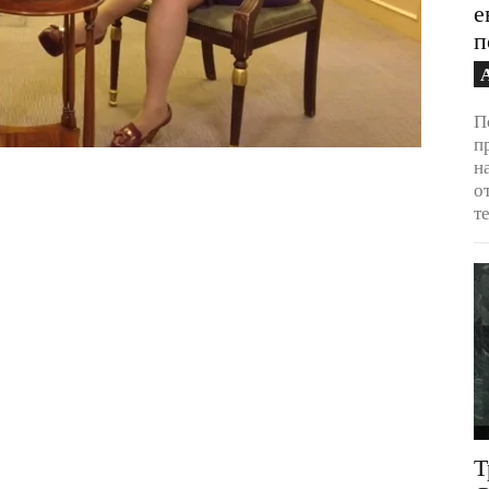
е
п
П
п
н
о
т
Т