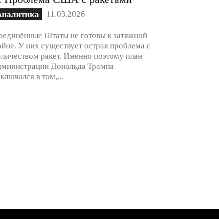
11.03.2026
Аналитика
оединённые Штаты не готовы к затяжной
ойне. У них существует острая проблема с
оличеством ракет. Именно поэтому план
дминистрации Дональда Трампа
аключался в том,...