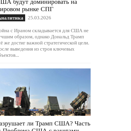
ША будут доминировать на
ировом рынке СПГ
25.03.2026
Аналитика
ойна с Ираном складывается для США не
учшим образом, однако Дональд Трамп
сё же достиг важной стратегической цели.
осле выведения из строя ключевых
бъектов...
азрушает ли Трамп США? Часть
: Проблема США с ракетами